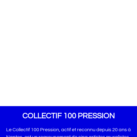
graphisme et en peinture en live au service de
projets variés.
Le Collectif 100 Pression incarne l’esprit du
street art et de la peinture contemporaine à
travers son travail collaboratif et sa volonté
constante d’innover. Notre présence sur la
scène artistique nantaise depuis deux
décennies témoigne non seulement de notre
implication indéniable, mais aussi de notre
contribution significative à l’enrichissement du
paysage culturel local.
COLLECTIF 100 PRESSION
Le Collectif 100 Pression, actif et reconnu depuis 20 ans à