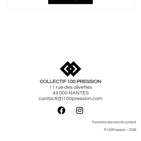
Street Art Nantes
Art mural Nantes
Street Art France
COLLECTIF 100 PRESSION
11 rue des olivettes
44 000 NANTES
contact(@)100pression.com
The entire site and its content
©100Pression – 2026